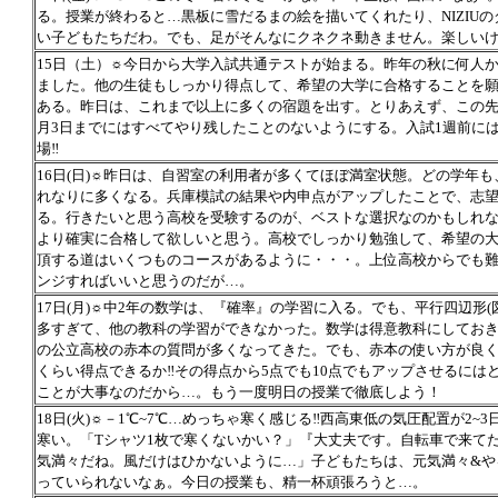
る。授業が終わると…黒板に雪だるまの絵を描いてくれたり、NIZIU
い子どもたちだわ。でも、足がそんなにクネクネ動きません。楽しいけ
15日（土）☼今日から大学入試共通テストが始まる。昨年の秋に何人
ました。他の生徒もしっかり得点して、希望の大学に合格することを願
ある。昨日は、これまで以上に多くの宿題を出す。とりあえず、この先
月3日までにはすべてやり残したことのないようにする。入試1週前に
場‼
16日(日)☼昨日は、自習室の利用者が多くてほぼ満室状態。どの学年
れなりに多くなる。兵庫模試の結果や内申点がアップしたことで、志
る。行きたいと思う高校を受験するのが、ベストな選択なのかもしれ
より確実に合格して欲しいと思う。高校でしっかり勉強して、希望の
頂する道はいくつものコースがあるように・・・。上位高校からでも
ンジすればいいと思うのだが…。
17日(月)☼中2年の数学は、『確率』の学習に入る。でも、平行四辺形(
多すぎて、他の教科の学習ができなかった。数学は得意教科にしておき
の公立高校の赤本の質問が多くなってきた。でも、赤本の使い方が良
くらい得点できるか‼その得点から5点でも10点でもアップさせるには
ことが大事なのだから…。もう一度明日の授業で徹底しよう！
18日(火)☼－1℃~7℃…めっちゃ寒く感じる‼西高東低の気圧配置が2
寒い。「Tシャツ1枚で寒くないかい？」『大丈夫です。自転車で来て
気満々だね。風だけはひかないように…」子どもたちは、元気満々&や
っていられないなぁ。今日の授業も、精一杯頑張ろうと…。