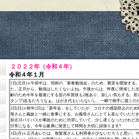
２０２２年（令和４年）
令和４年１月
1日(元旦)☼午前中は、恒例の「新春勉強会」のため、教室を開放する。
た。正月から、勉強はしたくないよね。午後からは、昨夜に帰省した
齢のため今年を最後にする旨の年賀状も2枚あり、寂しい気もする。若
タンプ)送るだろうなぁ。はがき代もいらないし、一瞬で相手に届くの
2日(日)☼例年2日は「新年会」をしていたが、コロナの感染防止のた
母さんと義妹と一緒に食事にする。お義母さんにとても喜んでいただ
加古川バイパスが事故のために渋滞していて、少し遅くなったけれど
日常になる。今年も健康に留意して時間を大切に頑張ります‼
3日(月)☼正月あいだは、散髪屋さんも利用者が少ないだろうと思い、