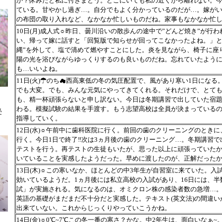
か？休みだと私に付きまとう。どこにいても私の近くから離れない。
ている。甘やかし過ぎ…。自分でもよく分かっているのだが…。嫁が
の布団の取り入れなど、なかなか忙しいものだね。家事もなかなか忙
10日(月)成人式☼昨日、曇川沿いの散歩んの途中で”どんど焼き”が行
い、帰って嫁に話すと「回覧版で知らせが回ってこなかったよね。」と
縄”を外して、塩で清めて燃やすことにした。炎を見ながら、椅子に座
陽の光を浴びながらゆっくりするのも良いものだね。忘れていたよう
も…いいよね。
11日(火)☂のち☁西高東低の冬の気圧配置で、風があり寒い1日にな
でも大変。でも、みんな元気にやってきてくれる。それだけで、とて
も、精一杯頑張らないと申し訳ない。今日は冬期講習で出していた宿題
わる。模擬試験の結果を手渡す。もう志望高校は全員が決まっている
受
指導していく。
12日(水)☼午前中に歯科医院に行く。前回の歯のクリーニングのとき
行く。今日1日で終了‼次は3ヵ月後の歯のクリーニング…。冬期講習
テストを行う。再テストの生徒もいたが、思った以上に頑張っていたか
いていることを実感したようだった。早めに渡したのが、正解だった
13日(木)☼この寒いなか、ほとんどの中3年生が自習室に来ていた。
効いているようだ。1ヵ月後には私立高校の入試があり、16日には、
試」が実施される。気になるのは、オミクロン株の感染者数の急増…。
英語の基礎がまだまだ不十分だと実感した。テキスト(英文法)の間違
出来ていない。これからじっくりやっていこうかね。
14日(金)☼0℃~7℃この冬一番の寒さ？かな。中2年生は、面白いなぁ