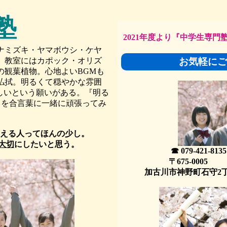
塾
2021年度より『中学生専門
ナミズキ・ヤマボウシ・ケヤ
。
教室にはカポック・オリズ
お気軽にご
の観葉植物。
心地よいBGMも
払拭。
明るくて穏やかな雰囲
しいという願いがある。
『明る
』を合言葉に一緒に頑張ってみ
える人ってほんの少し。
大切
にしたいと思う。
☎ 079-421-8135
〒675-0005
加古川市神野町石守2丁目