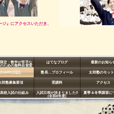
ージ』にアクセスいただき、
限定：数学が苦手な
はてなブログ
最新のお知ら
のための無料自習室
開放
DIARY(日記)
塾長…プロフィール
太郎塾のモッ
太郎塾募集要項
受講料
アクセス
高校入試の仕組み
入試日程が決まりました‼
夏季＆冬季講習に
(令和8年度)