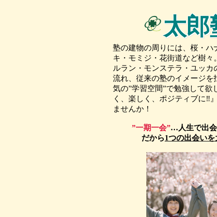
太郎
塾の建物の周りには、桜・ハ
キ・モミジ・花街道など樹々
ルラン・モンステラ・ユッカ
流れ、従来の塾のイメージを
気の”学習空間”で勉強して欲
く、楽しく、ポジティブに‼
ませんか！
”一期一会”
…人生で出会
だから
1つの出会いを