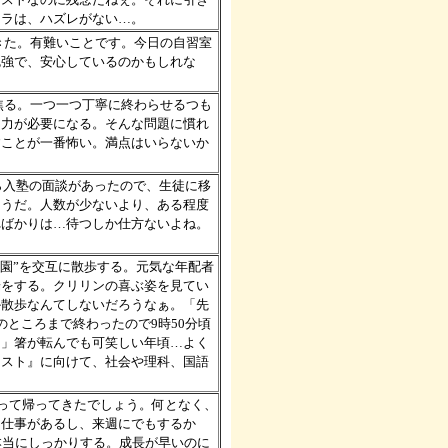
ドラは、ハズレがない…。
てきた。有難いことです。今日の自習室
勉強で、安心しているのかもしれな
…焦る。一つ一つ丁寧に終わらせるつも
る力が必要になる。そんな問題に慣れ
すことが一番怖い。満点はいらないか
から入塾の面談があったので、生徒に移
ようだ。人数が少ないより、ある程度
ればかりは…待つしか仕方ないよね。
り公園”を交互に散歩する。元気な年配者
端をする。クリリンの喜ぶ姿を見てい
か散歩なんてしないだろうなぁ。「先
ところまで終わったので9時50分頃
…」箸が転んでも可笑しい年頃…よく
テスト』に向けて、社会や理科、国語
回って帰ってきたでしょう。何となく、
も仕事があるし、来週にでもするか
本当にしっかりする。成長が早いのに