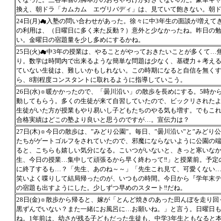
換え、朝ドラ「カムカム エヴリバディ」は、見ていて飽きない。朝
24日(月)☁入塾の問い合わせがあった。徐々に中3年生の面談が増え
の利用は、（日曜日に多く来た反動？）意外と少なかったね。昨日の
い。金曜日の宿題量を少し多めにするかね。
25日(火)☁中3年の授業は、やることがやっておきたいことが多くて
り。数学は時間内で出来るような簡単な問題は少なく、基礎力＋考え
ていない生徒は、難しいかもしれない。この時期になると自信を無く
ら、8割程度コンスタントに取れるように指導していこう。
26日(水)☼暖かかったので、「曇川沿い」の散歩を長めにする。5時
動してもらう。多くの生徒が来て自習していたので、ビックリされた
生徒がいた方が授業もやり易いし子どもたちのやる気も増す。でもこ
合格実績はどこの塾より良いと思うのですが…。宣伝力は？
27日(木)☼今日の散歩は、”みどり公園”。毎日、”曇川沿い”と”みど
たちがゲートゴルフをされていたので、邪魔にならないように公園の
ると、こちらも嬉しい気分になる。こいつがいないと、きっと寒いな
生、今日の授業…集中して頑張るから早く終わって‼」と授業前。予定の
に終了するも…？「先生、あのね～～」「先生これ見て、可愛くない
笑いよく喋りして結局帰ったのが、いつもの時間。今日から『学年末
の宿題も出すようにした。少しずつ早めのスタート‼だね。
28日(金)☼散歩から帰ると、嫁が「とんど焼きのあった田んぼを走り
黒ずんでいない？また一緒にお風呂に…お願いね。」と言う。日曜日
ね。1年前は、幼さが残る子どもだった生徒も、中学3年生ともなると