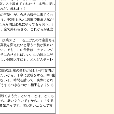
のダンスを教えてくれたり…本当に楽し
れど、疲れます‼
かの卒塾生が、合格の報告に来てくれ
う。中3生もあと1週間で推薦入試が
1ヵ月間は必死にやってもらおう。3
は、全て終わらせる。これからが正念
も、授業スピードを上げたので宿題もそ
望高校を変えたいと思う生徒が数名い
ない。でも、この受験は、チャレンジ
大学に合格すればいい。山の頂上に登
難しい難関大学にも、どんどんチャレ
図形の証明)の分野が怪しいぞ‼質問が
たいから、丁寧に説明をする。中3生
くないぞ。時間を計って、実際にどれ
どうするべきなのか！相手をよく知る
~3日続くようだ。ということは、とても
たら、暑いぐらいですから…』「やる
る気満々です。寒い寒い…なんて言