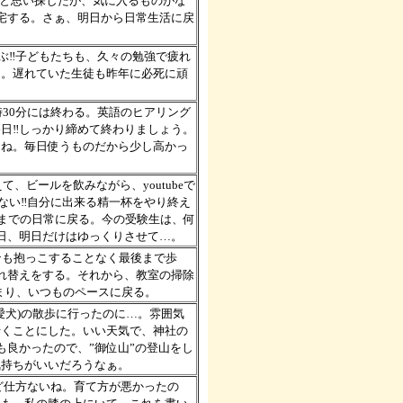
うと思い探したが、気に入るものがな
宅する。さぁ、明日から日常生活に戻
飛ぶ‼子どもたちも、久々の勉強で疲れ
た。遅れていた生徒も昨年に必死に頑
時30分には終わる。英語のヒアリング
日‼しっかり締めて終わりましょう。
…ね。毎日使うものだから少し高かっ
、ビールを飲みながら、youtubeで
パない‼自分に出来る精一杯をやり終え
れまでの日常に戻る。今の受験生は、何
日、明日だけはゆっくりさせて…。
ンも抱っこすることなく最後まで歩
れ替えをする。それから、教室の掃除
まり、いつものペースに戻る。
愛犬)の散歩に行ったのに…。雰囲気
行くことにした。いい天気で、神社の
も良かったので、”御位山”の登山をし
気持ちがいいだろうなぁ。
れど仕方ないね。育て方が悪かったの