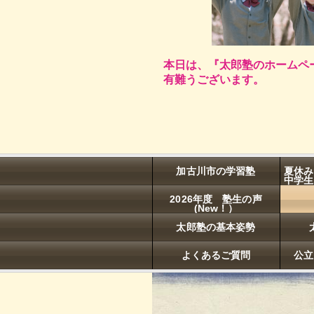
本日は、『太郎塾のホームペ
有難うございます。
加古川市の学習塾
夏休み
中学生
2026年度 塾生の声
(New！）
太郎塾の基本姿勢
よくあるご質問
公立