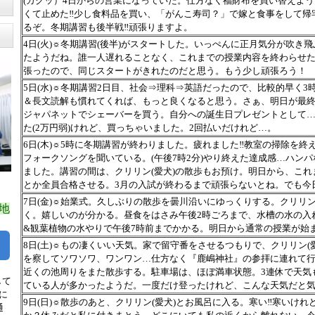
(ガクッ）4日からの営業になっていた。仕方なく福財布を買い替えよ
くて止めた‼少し食料品を買い、「がんこ寿司？」で嫁と食事をして帰
るぞ。冬期講習も後半戦‼頑張りますよ。
4日(火)☼冬期講習(後半)がスタートした。いっぺんに正月気分が吹き
たようだね。誰一人遅れることなく、これまでの授業内容を終わらせ
張ったので、同じスタートがきれたのだと思う。もう少し頑張ろう！
5日(水)☼冬期講習2日目、社会⇒理科⇒英語だったので、比較的早く3
＆長文読解も慣れてくれば、もっと良くなると思う。さぁ、明日が最終
ジャパネットでシェーバーを買う。自分への誕生日プレゼントとして
た(2万円弱)けれど、買っちゃいました。2回払いだけれど…。
6日(木)☼5時に冬期講習が終わりました。疲れました‼教室の掃除を終えて
フォークソングを聞いている。(午後7時2分)やり終えた達成感…ハン
ました。講習の間は、クリリン(愛犬)の散歩もお預け。明日から、こ
とか全員合格させる。3月の入試が終わるまで頑張らないとね。でも今
7日(金)☼始業式。久しぶりの散歩を曇川沿いにゆっくりする。クリリ
地
く。嬉しいのが分かる。昼食をはさみ午後2時ごろまで、水槽の水の入
&観葉植物の水やりで午後7時前までかかる。明日から通常の授業が始
8日(土)☼もの凄くいい天気。家で留守番をさせるつもりで、クリリン(
を察してソワソワ、ワンワン…仕方なく『鹿嶋神社』の参拝に連れて
近くの池周りをまた散歩する。駐車場は、ほぼ満車状態。3連休で天気
して
ている人が多かったようだ。一度だけ登ったけれど、こんな天気だと
に
9日(日)☼散歩のあと、クリリン(愛犬)とお風呂に入る。寒い‼寒いけ
通