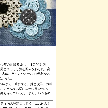
今年の参加者は(泪)、1名だけでし
次男とゆっくり酒を酌み交わした。高
い人は、ラインやメールで(便利なス
だからね。
め昨年から中止にする。嫁と次男、お義
き、いろんなお話が出来て良かった。
次男も帰っていった。また、いつもの
サティ内の理髪店に行くも…お休み‼