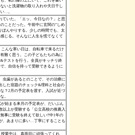
今も、私の膝の上にいて、これを書い
いないと洗濯物の取り入れや天日干し
しい…。
われていた。「エッ、今日なの？」と思
のことだった。午前中に玄関の”しめ
りぼんやりする。少しの時間でも、太
に感じる。そんなに人生を慌てなくて
る。こんな寒い日は、自転車で来るだけ
も有難く思う。この子どもたちの為に
&テストを行う。全員がキッチリ終
ので、自信を持って受験できるように
に、虫歯があるとのことで、その治療に
で出した宿題のチェック&理科と社会の
な？2月の予定表を渡す。入試が近づ
かな。
入試が始まる来月の予定表が、だいぶん
半数以上が受験する「公立高校の推薦入
無事に受験を終えて欲しい‼中1年の
いが、あまりに多い…丁寧にすることも
~。授業中は、真面目に頑張ってくれ