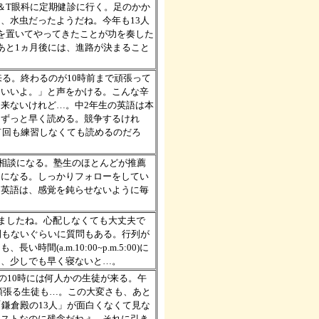
科＆T眼科に定期健診に行く。足のかか
、水虫だったようだね。今年も13人
を置いてやってきたことが功を奏した
あと1ヵ月後には、進路が決まること
来る。終わるのが10時前まで頑張って
もいいよ。」と声をかける。こんな辛
来ないけれど…。中2年生の英語は本
りずっと早く読める。競争するけれ
何回も練習しなくても読めるのだろ
路相談になる。塾生のほとんどが推薦
うになる。しっかりフォローをしてい
・英語は、感覚を鈍らせないように毎
てましたね。心配しなくても大丈夫で
間もないぐらいに質問もある。行列が
a.m.10:00~p.m.5:00)に
し、少しでも早く寝ないと…。
の10時には何人かの生徒が来る。午
で頑張る生徒も…。この大変さも、あと
鎌倉殿の13人」が面白くなくて見な
ャストなのに残念だねぇ。それに引き