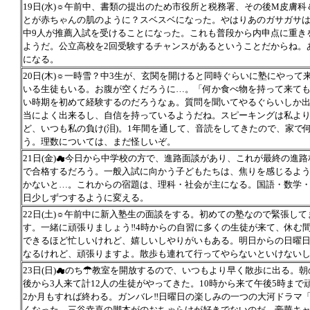
19日(水)☼午前中、書類の提出のため市役所と税務署、その後M皮膚
とが赤ちゃんの肌のように？スベスベになった。やはりあのガサガサは
中9人が推薦入試を受けることになった。これも普段から内申点に重き
ようだ。公立高校を2回受験するチャンスがあるということだからね。
になる。
20日(木)☼一時雪？中3生が、玄関を開けると同時ぐらいに塾にやって
いる生徒もいる。お腹が空くだろうに…。「何か食べ物を持って来て
い時期を初めて経験するのだろうなぁ。質問を聞いてやるぐらいしか出
当によく出来るし、自信を持っているようだね。スピーキングは私よ
ど、いつも私の負け(泪)。1年間を通して、音読をしてきたので、家で
う。理数については、まだ怪しいぞ。
21日(金)☁今日から中学校の方で、進路面談があり、これが最終の進
で合格するだろう。一般入試に向かう子どもたちは、焦りを感じるよ
かないと…。これからの宿題は、理科・社会が主になる。国語・数学
日少しずつするように変える。
22日(土)☼午前中に新入塾生の面談をする。初めての塾なので緊張し
す。一緒に頑張りましょう‼4時からの自習に多くの生徒が来て、休む
できるほど忙しいけれど、嬉しいしやりがいもある。明日からの日曜日も、長い時間(
なるけれど、頑張りますよ。散歩も連れて行ってやらないといけない
23日(日)☁のち☂教室を開放するので、いつもより早く散歩に出る。朝
後から3人来て計12人の生徒がやってきた。10時から来て午後5時ま
2か月もすれば終わる。ガンバレ‼日曜日の楽しみの一つの大河ドラマ「
くなった。三谷幸喜の脚本がのおちゃらけが好きでないのだ。豪華キ