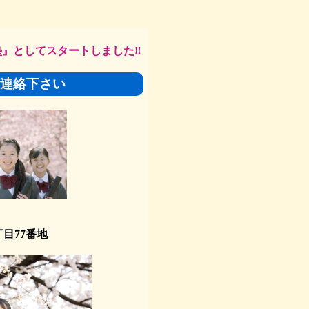
塾』
としてスタートしました‼
連絡下さい
77番地