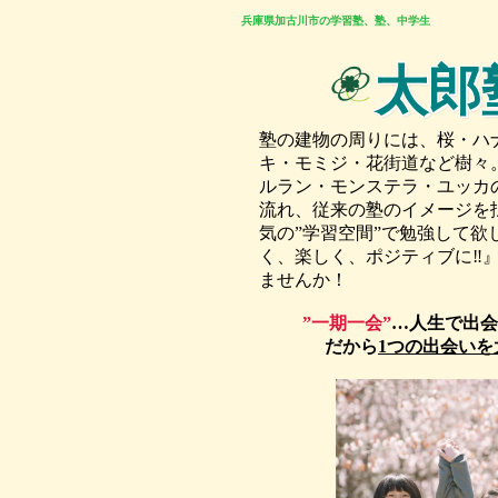
兵庫県加古川市の学習塾、塾、中学生
太郎
塾の建物の周りには、桜・ハ
キ・モミジ・花街道など樹々
ルラン・モンステラ・ユッカ
流れ、従来の塾のイメージを
気の”学習空間”で勉強して欲
く、楽しく、ポジティブに‼
ませんか！
”一期一会”
…人生で出会
だから
1つの出会いを