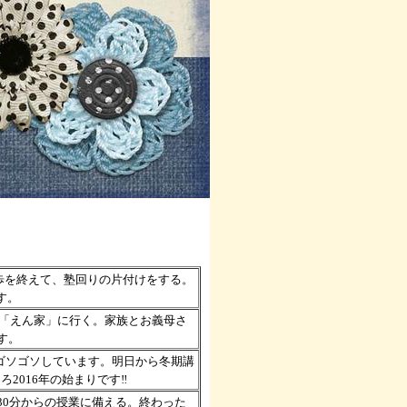
散歩を終えて、塾回りの片付けをする。
す。
の「えん家」に行く。家族とお義母さ
す。
･ゴソゴソしています。明日から冬期講
2016年の始まりです‼
30分からの授業に備える。終わった