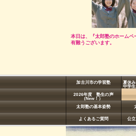
本日は、『太郎塾のホームペ
有難うございます。
加古川市の学習塾
夏休み
中学生
2026年度 塾生の声
(New！）
太郎塾の基本姿勢
よくあるご質問
公立