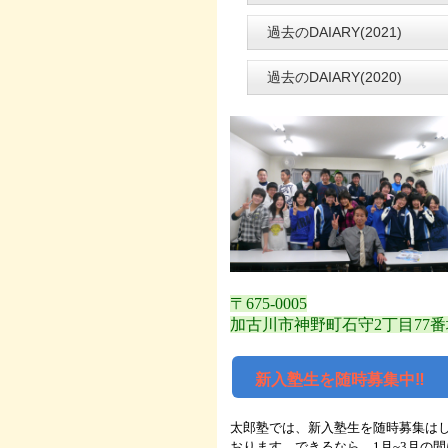
過去のDAIARY(2021)
過去のDAIARY(2020)
〒675-0005
加古川市神野町石守2丁目77番
新入塾生を随時募集中‼
太郎塾では、新入塾生を随時募集は
おります。できるなら、1月~3月の間