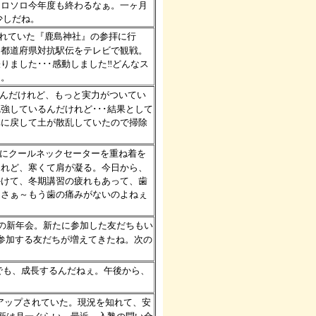
ソロソロ今年度も終わるなぁ。一ヶ月
少しだね。
遅れていた『鹿島神社』の参拝に行
、都道府県対抗駅伝をテレビで観戦。
ました･･･感動しました‼どんなス
～。
たんだけれど、もっと実力がついてい
強しているんだけれど･･･結果として
元に戻して土が散乱していたので掃除
ーにクールネックセーターを重ね着を
けれど、寒くて肩が凝る。今日から、
かけて、冬期講習の疲れもあって、歯
もさぁ～もう歯の痛みがないのよねぇ
との新年会。新たに参加した友だちもい
参加する友だちが増えてきたね。次の
かでも、成長するんだねぇ。午後から、
でアップされていた。現況を知れて、安