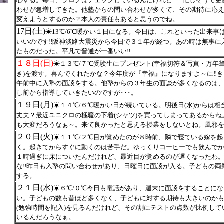
心する。毎日、ブログはチェックしているんだけれど･･･忙しそうで
わせが急増してきた。他塾からの問い合わせが多くて、その期待に応
変えようとするのか？本人の責任もあると思うのでね。
17日(土)
☀13℃/6℃暖かい１日になる。今日は、これといった出来
いいのです‼阪神淡路大震災から今日で３１年が経つ。あの時は無事に
たものだった。平凡で普通が一番いい‼
１８日(日)
☀１３℃/７℃受験生にプレゼント(幸福切符＆写真・万年
き)を渡す。喜んでくれたかな？今年度が『幸福』になりますよ～に‼
午前中に入塾の面談をする。他塾からの３年生の面談が多くなるのは
し前から指導していきたいのですが･･･。
１９日(月)
☀１４℃/６℃暖かい日が続いている。明後日(水)からは
丈夫？最近ユニクロの極暖の下着(シャツ)を買ってしまってあるから
も大変だろうなぁ～。来て良かったと思える授業をしないとね。風邪を
２０日(火)
☀１１℃/２℃目が覚めたのが８時前、隣で寝ている嫁を
く。起きてからすぐに動くのは苦手だ。ゆっくりコーヒーでも飲んで
１時過ぎに床についたんだけれど、最近目が覚めるのが遅くなったわ
な‼昨日も入塾の問い合わせがあり、日曜日に面談が入る。子どもの両
する。
２１日(水)
☀６℃/０℃今日も電話があり、週末に面談をすることに
い。子どもの数も昔ほど多くなく、子どもに対する期待も大きいのか
(勉強時間を記入)を見るんだけれど、その割にテストの点数が比例して
いるんだろうなぁ。