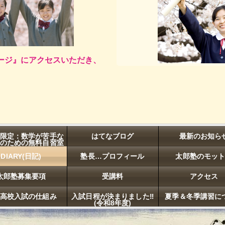
ージ』にアクセスいただき、
限定：数学が苦手な
はてなブログ
最新のお知ら
のための無料自習室
開放
DIARY(日記)
塾長…プロフィール
太郎塾のモッ
太郎塾募集要項
受講料
アクセス
高校入試の仕組み
入試日程が決まりました‼
夏季＆冬季講習に
(令和8年度)