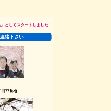
塾』
としてスタートしました‼
連絡下さい
77番地