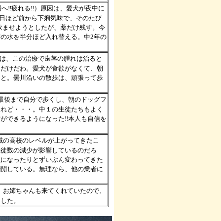
積場へ‼疲れる‼）原因は、愛犬が夜中に
2日ほど前から下痢気味で、そのたび
飲ませようとしたが、薬だけ残す。今
の水を半分ほど入れ替える。中2年の
通は、この治療で歯茎の腫れは治ると
るだけだわ。愛犬が食欲がなくて、朝
こと。曇川沿いの散歩は、頑張って歩
最後まで自分で歩くし、朝のドッグフ
けれど・・・。中１の生徒たちもよく
ができるようになった‼本人も自信を
域の高校のレベルが上がってきたこ
生徒数の減少が影響しているのだろ
校になったりとずいぶん変わってきた
苦闘している。無理なら、他の業者に
。お姉ちゃんも来てくれていたので、
ました。