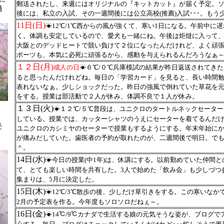
郵送されたし、来週にはオリジナルの『キットカット』が届く予定。
通
後には、私立の入試、その一週間後には公立高校(推薦)入試･･･。もう
11日(日)
☀12℃/1℃西からの風が強くて、寒い1日になる。午前中に
く。体調も安定しているので、愛犬も一緒にね。午後は炬燵に入って
大阪とのデッドヒートで競い負けて２位になったんだけれど、よく頑張り
ポーツも、本気に必死に頑張るから、感動を与えられるんだろうなぁ
１２日(月)
成人の日
☀６℃/０℃兵庫模試の結果が昨日返送されてき
ると思ったんだけれどね。毎日の「学習カード」を見ると、長い時間勉
表れないなぁ。少しショックだった。昨日の強風で倒れていた草花を
をする。授業は部活動で２人が休み、体調不良で１人が休み。
１３日(火)
☀１２℃/５℃普段は、ユニクロのタートルネックセータ
している。授業では、カッターシャツのうえにセーターを着てるんだ
受
ユニクロのカシミヤのセーターで授業もするようにする。年末年始に
が痛みだしていた。歯医者の予約が取れたのが、二週間後で明日。で
＾。
14日(水)
☀今日の授業(中1年)は、休講にする。以前勤めていた仲間
て、とても楽しい時間を共有した。3人で始めた「飲み会」も少しづつ
集まりは、5月に決定した。
15日(木)
☀12℃/3℃散歩の後、少しだけ草引きをする。この寒いな
2月の予定表を作る。今年度もソロソロだねぇ～。
16日(金)
☀14℃/9℃カナダで生活する娘の元気そうな姿が、ブログ