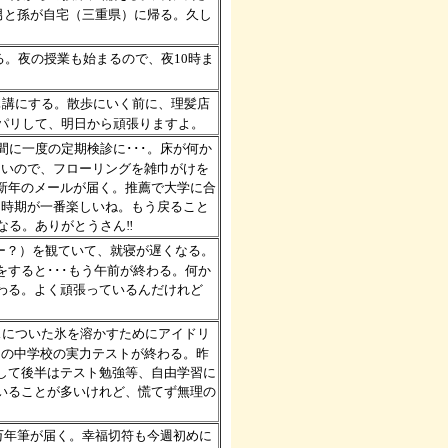
長男と孫が自宅（三重県）に帰る。久し
る。夜の授業も始まるので、夜10時ま
休講にする。散歩にいく前に、理髪店
パリして、明日から頑張りますよ。
間に一度の定期検診に･･･。床が何か
ないので、フローリングを雑巾がけを
新年のメールが届く。推薦で大学に合
な時期が一番楽しいね。もう戻ること
なる。ありがとうさん‼
シー？）を観ていて、就寝が遅くなる。
すると･･･もう午前が終わる。何か
わる。よく頑張っているんだけれど
スについた氷を溶かすためにアイドリ
ての中学校の実力テストが終わる。昨
して後半はテスト勉強等、自由学習に
いることが多いけれど、慌てず無理の
の万年筆が届く。幸福切符も今週初めに