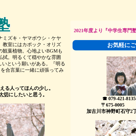
塾
2021年度より『中学生専門
ナミズキ・ヤマボウシ・ケヤ
。
教室にはカポック・オリズ
お気軽にご
の観葉植物。
心地よいBGMも
払拭。
明るくて穏やかな雰囲
しいという願いがある。
『明る
』を合言葉に一緒に頑張ってみ
える人ってほんの少し。
大切
にしたいと思う。
☎ 079-421-8135
〒675-0005
加古川市神野町石守2丁目