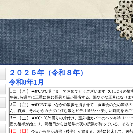
２０２６年（令和８年）
令和8年1月
1日（木）
☀8℃/3℃明けましておめでとうございます‼久しぶりの
午後3時過ぎに三重に住む長男と孫が帰省する。賑やかな正月になりま
2日（金）
☀6℃/3℃寒いなかの散歩を済ませて、食事会のため姫路
ん、義妹、それからカナダに住む娘とビデオ通話･･･
楽しい時間を過ご
3日（土）
☀8℃/1℃外回りの片付け、室外機カバーのペンキ塗り･･
習の後半が始まり、明後日からは通常の夜の授業が待っている。そろそろ
4日（日）
今日から冬期講習（後半）が始まる。6時に起床して、9時