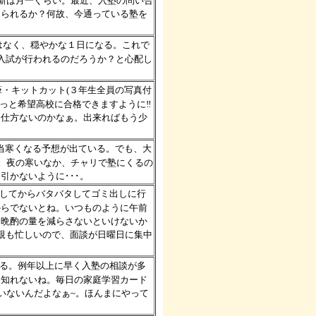
更新は月一ぐらい。最近、入塾の問い合
えられるか？何故、今通っている塾を
事はなく、穏やかな１日になる。これで
入試が行われるのだろうか？と心配し
筆・キットカット(３年生全員の写真付
きっと希望高校に合格できますように‼
、仕方ないのかなぁ。出来ればもう少
相当寒くなる予想が出ている。でも、大
ね。夜の寒いなか、チャリで塾にくるの
引かないように･･･。
起してからバタバタしてゴミ出しに行
からでないとね。いつものように午前
。晩酌の量を減らさないといけないか
親も忙しいので、面談が日曜日に集中
なる。例年以上に早く入塾の相談が多
も知れないね。毎日の家庭学習カード
いないんだよなぁ~。ほんまにやって