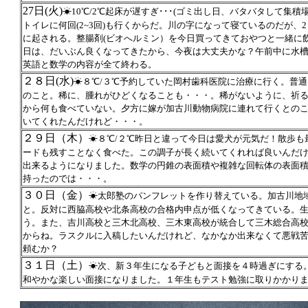
27日(火)
☀10℃/2℃起床が遅すぎ･･･(ゴミ出し日、バタバタして集
トイレに何回(2~3回)も行くからだ。川の字になって寝ているのだが、
に起される。整腸剤(ビオへルミン）を今日買ってきておやつと一緒に
日は、だいぶん良くなってきたから、今夜は大丈夫かな？午前中に水槽
英語と数学の内容が全て終わる。
２８日(水)
☀８℃/３℃予約していた岡村歯科医院に治療に行く。普
のこと。稀に、腫れがひどくなることも・・・。稀がないように、祈
から何も食べていない。夕方に嫁が加古川動物病院に連れて行くとの
いてくれたんだけれど・・・。
２９日（木）
☀８℃/２℃昨日と違って今日は愛犬が元気だ！散歩も
ードも残すことなく食べた。この調子が長く続いてくれれば良いんだ
出来るようになりました。数学の円錐の表面積や複雑な回転体の表面積
持ったのでは・・・。
３０日（金）
☀太郎塾のパンフレットを作り替えている。加古川地
と。反対に西脇高校や北条高校の合格内申点が低くなってきている。
う。また、吉川高校と三木北高校、三木東高校が統合して三木総合高
からね。ラスクルに入稿したいんだけれど、なかなか出来なくて悪戦
頼むか？
３１日（土）
☀次、新３年生になる子どもと面接を４時過ぎにする
和やかな楽しい面接になりました。１年生もテスト勉強に取りかかり