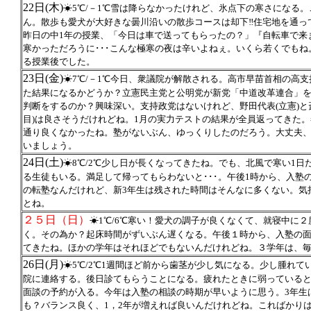
22日(木)
☀5℃/－1℃雪は降らなかったけれど、氷点下の寒さになる
ん。散歩も愛犬が大好きな曇川沿いの散歩コースは却下‼住宅地を通っ
昨日の中1年の授業、「今日は車で送ってもらったの？」『自転車で来
寒かっただろうに･･･こんな極寒の夜は辛いよねぇ。いくら若くでもね
る授業後でした。
23日(金)
☀7℃/－1℃今日、衆議院が解散される。高市早苗首相の高
た結果になるかどうか？立憲民主党と公明党が新党「中道改革連合」
判断をするのか？興味深い。支持政党はないけれど、野田代表(立憲)と斎
目)は良さそうだけれどね。1月の実力テストの結果が全員返ってきた。冬
通り良くなかったね。塾がないぶん、ゆっくりしたのだろう。大丈夫
いましょう。
24日(土)
☀8℃/2℃少し日が長くなってきたね。でも、北風で寒い1
る生徒もいる。満足して帰ってもらわないと･･･。午後1時から、入塾
の転塾なんだけれど、新3年生は残された時間はそんなに多くない。気
とね。
２５日（日）
☀1℃/6℃寒い！愛犬の調子が良くなくて、就寝中に
く。その為か？起床時間がずいぶん遅くなる。午後１時から、入塾の
てきたね。ほかの学年はそれほどでもないんだけれどね。３学年は、
26日(月)
☀5℃/2℃1週間ほど前から歯茎が少し気になる。少し腫れて
院に連絡する。後日診てもらうことになる。疲れたときに弱っていると
面談の予約が入る。今年は入塾の相談の時期が早いように思う。3年生
も？バランス良く、1，2年が増えれば良いんだけれどね。こればかりは